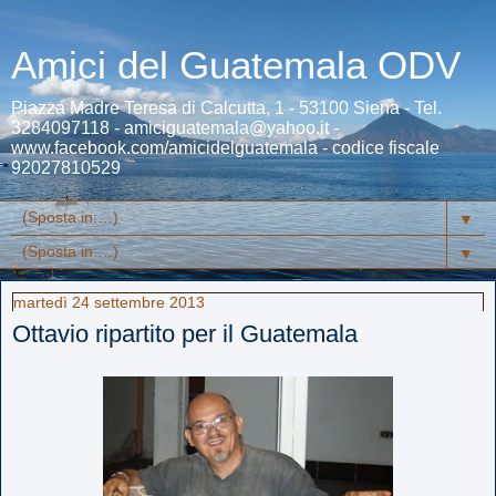
Amici del Guatemala ODV
Piazza Madre Teresa di Calcutta, 1 - 53100 Siena - Tel.
3284097118 - amiciguatemala@yahoo.it -
www.facebook.com/amicidelguatemala - codice fiscale
92027810529
▼
▼
martedì 24 settembre 2013
Ottavio ripartito per il Guatemala