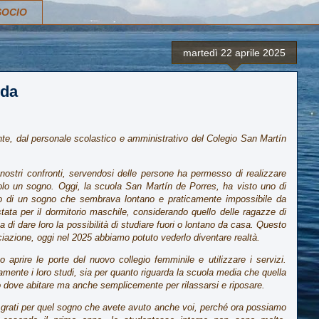
SOCIO
martedì 22 aprile 2025
ida
nte, dal personale scolastico e amministrativo del Colegio San Martín
nostri confronti, servendosi delle persone ha permesso di realizzare
lo un sogno. Oggi, la scuola San Martín de Porres, ha visto uno di
ndo di un sogno che sembrava lontano e praticamente impossibile da
stata per il dormitorio maschile, considerando quello delle ragazze di
di dare loro la possibilità di studiare fuori o lontano da casa. Questo
ociazione, oggi nel 2025 abbiamo potuto vederlo diventare realtà.
aprire le porte del nuovo collegio femminile e utilizzare i servizi.
amente i loro studi, sia per quanto riguarda la scuola media che quella
o dove abitare ma anche semplicemente per rilassarsi e riposare.
grati per quel sogno che avete avuto anche voi, perché ora possiamo