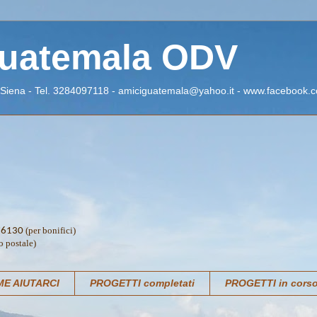
Guatemala ODV
 Siena - Tel. 3284097118 - amiciguatemala@yahoo.it - www.facebook.c
(per bonifici)
76130
o postale)
E AIUTARCI
PROGETTI completati
PROGETTI in cors