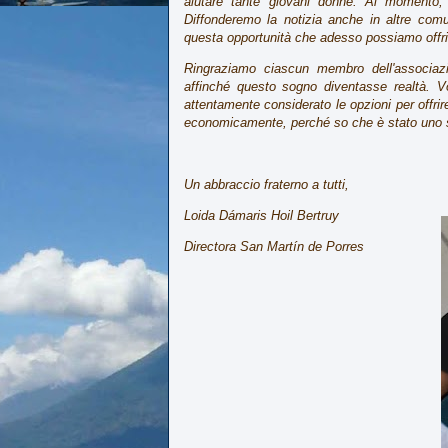
aiutare tante giovani donne. Al momento,
Diffonderemo la notizia anche in altre com
questa opportunità che adesso possiamo offrir
Ringraziamo ciascun membro dell'associaz
affinché questo sogno diventasse realtà. Vo
attentamente considerato le opzioni per offrir
economicamente, perché so che è stato uno sf
Un abbraccio fraterno a tutti,
Loida Dámaris Hoil Bertruy
Directora San Martín de Porres