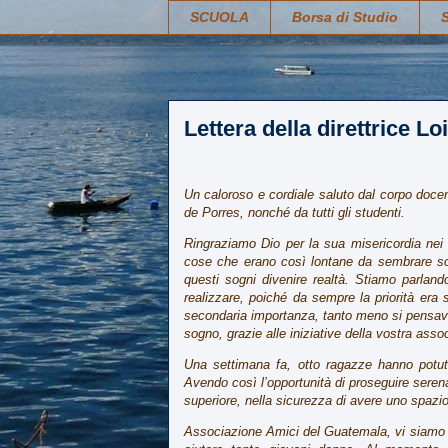
SCUOLA
Borsa di Studio
Lettera della direttrice Lo
Un caloroso e cordiale saluto dal corpo doce
de Porres, nonché da tutti gli studenti.
Ringraziamo Dio per la sua misericordia nei 
cose che erano così lontane da sembrare so
questi sogni divenire realtà. Stiamo parla
realizzare, poiché da sempre la priorità era 
secondaria importanza, tanto meno si pensava 
sogno, grazie alle iniziative della vostra ass
Una settimana fa, otto ragazze hanno potuto 
Avendo così l’opportunità di proseguire seren
superiore, nella sicurezza di avere uno spazi
Associazione Amici del Guatemala, vi siamo 