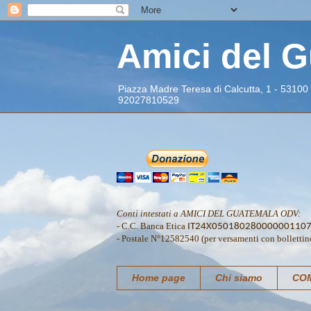
Amici del 
Piazza Madre Teresa di Calcutta, 1 - 53100
92027810529
Conti intestati a AMICI DEL GUATEMALA ODV:
- C.C. Banca Etica
IT24X05018028000000110
- Postale N°12582540 (per versamenti con bollettin
Home page
Chi siamo
COM