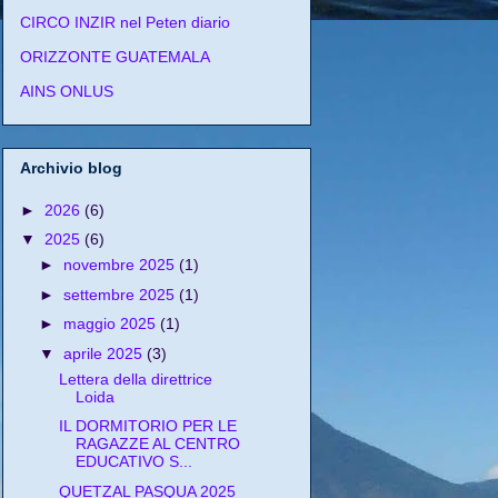
CIRCO INZIR nel Peten diario
ORIZZONTE GUATEMALA
AINS ONLUS
Archivio blog
►
2026
(6)
▼
2025
(6)
►
novembre 2025
(1)
►
settembre 2025
(1)
►
maggio 2025
(1)
▼
aprile 2025
(3)
Lettera della direttrice
Loida
IL DORMITORIO PER LE
RAGAZZE AL CENTRO
EDUCATIVO S...
QUETZAL PASQUA 2025