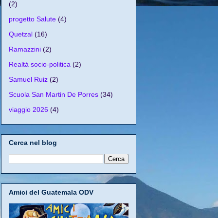
(2)
progetto Salute
(4)
Quetzal
(16)
Ramazzini
(2)
Realtà socio-politica
(2)
Samuel Ruiz
(2)
Scuola San Martin De Porres
(34)
viaggio 2026
(4)
Cerca nel blog
Amici del Guatemala ODV