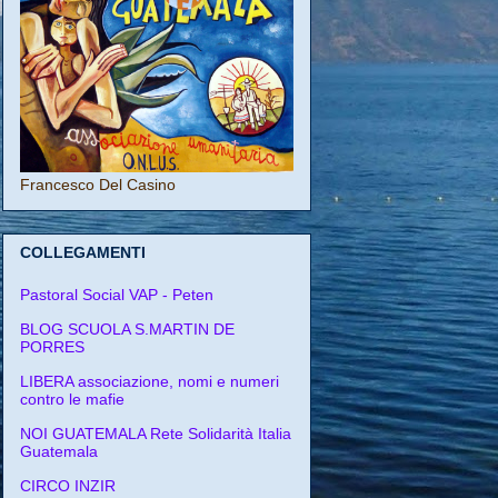
Francesco Del Casino
COLLEGAMENTI
Pastoral Social VAP - Peten
BLOG SCUOLA S.MARTIN DE
PORRES
LIBERA associazione, nomi e numeri
contro le mafie
NOI GUATEMALA Rete Solidarità Italia
Guatemala
CIRCO INZIR