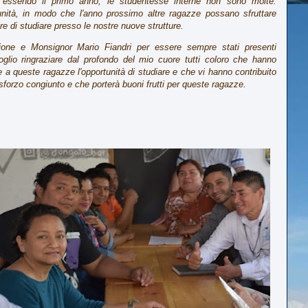
 essendo il primo anno, le studentesse interne non sono molte.
unità, in modo che l'anno prossimo altre ragazze possano sfruttare
e di studiare presso le nostre nuove strutture.
ione e Monsignor Mario Fiandri per essere sempre stati presenti
glio ringraziare dal profondo del mio cuore tutti coloro che hanno
e a queste ragazze l'opportunità di studiare e che vi hanno contribuito
orzo congiunto e che porterà buoni frutti per queste ragazze.