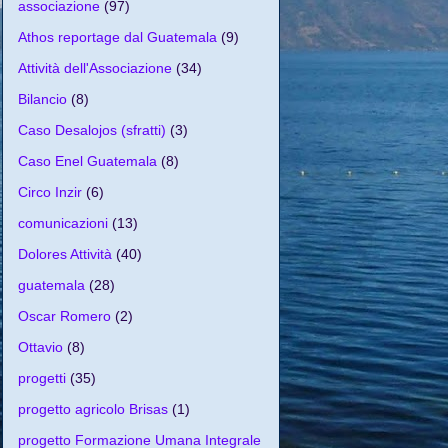
associazione
(97)
Athos reportage dal Guatemala
(9)
Attività dell'Associazione
(34)
Bilancio
(8)
Caso Desalojos (sfratti)
(3)
Caso Enel Guatemala
(8)
Circo Inzir
(6)
comunicazioni
(13)
Dolores Attività
(40)
guatemala
(28)
Oscar Romero
(2)
Ottavio
(8)
progetti
(35)
progetto agricolo Brisas
(1)
progetto Formazione Umana Integrale