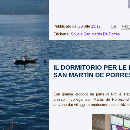
Pubblicato da
GB
alle
15:12
Etichette:
Scuola San Martin De Porres
IL DORMITORIO PER LE
SAN MARTÍN DE PORRE
Con grande orgoglio da parte di tutti è sta
presso il collegio san Martìn de Porres, ch
arrivano dai villaggi le medesime possibilità di