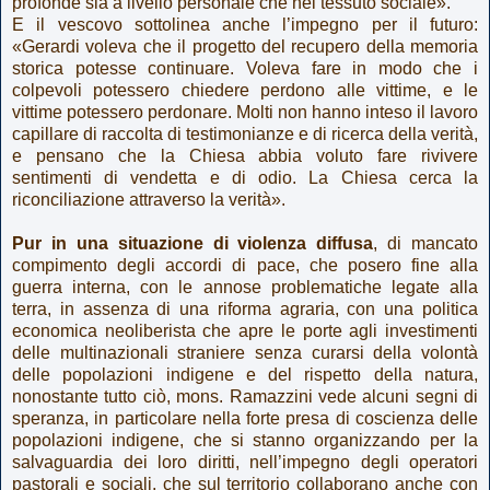
profonde sia a livello personale che nel tessuto sociale».
E il vescovo sottolinea anche l’impegno per il futuro:
«Gerardi voleva che il progetto del recupero della memoria
storica potesse continuare. Voleva fare in modo che i
colpevoli potessero chiedere perdono alle vittime, e le
vittime potessero perdonare. Molti non hanno inteso il lavoro
capillare di raccolta di testimonianze e di ricerca della verità,
e pensano che la Chiesa abbia voluto fare rivivere
sentimenti di vendetta e di odio. La Chiesa cerca la
riconciliazione attraverso la verità».
Pur in una situazione di violenza diffusa
, di mancato
compimento degli accordi di pace, che posero fine alla
guerra interna, con le annose problematiche legate alla
terra, in assenza di una riforma agraria, con una politica
economica neoliberista che apre le porte agli investimenti
delle multinazionali straniere senza curarsi della volontà
delle popolazioni indigene e del rispetto della natura,
nonostante tutto ciò, mons. Ramazzini vede alcuni segni di
speranza, in particolare nella forte presa di coscienza delle
popolazioni indigene, che si stanno organizzando per la
salvaguardia dei loro diritti, nell’impegno degli operatori
pastorali e sociali, che sul territorio collaborano anche con