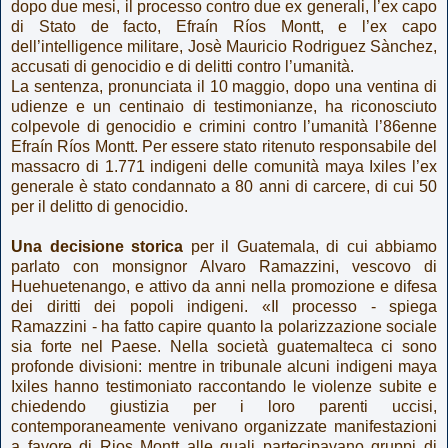
dopo due mesi, il processo contro due ex generali, l’ex capo
di Stato de facto, Efraín Ríos Montt, e l’ex capo
dell’intelligence militare, Josè Mauricio Rodriguez Sànchez,
accusati di genocidio e di delitti contro l’umanità.
La sentenza, pronunciata il 10 maggio, dopo una ventina di
udienze e un centinaio di testimonianze, ha riconosciuto
colpevole di genocidio e crimini contro l’umanità l’86enne
Efraín Ríos Montt. Per essere stato ritenuto responsabile del
massacro di 1.771 indigeni delle comunità maya Ixiles l’ex
generale è stato condannato a 80 anni di carcere, di cui 50
per il delitto di genocidio.
Una decisione storica
per il Guatemala, di cui abbiamo
parlato con monsignor Alvaro Ramazzini, vescovo di
Huehuetenango, e attivo da anni nella promozione e difesa
dei diritti dei popoli indigeni. «Il processo - spiega
Ramazzini - ha fatto capire quanto la polarizzazione sociale
sia forte nel Paese. Nella società guatemalteca ci sono
profonde divisioni: mentre in tribunale alcuni indigeni maya
Ixiles hanno testimoniato raccontando le violenze subite e
chiedendo giustizia per i loro parenti uccisi,
contemporaneamente venivano organizzate manifestazioni
a favore di Rios Montt alle quali partecipavano gruppi di