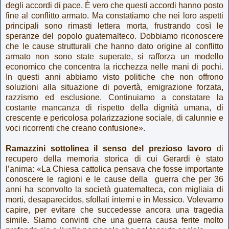
degli accordi di pace. È vero che questi accordi hanno posto
fine al conflitto armato. Ma constatiamo che nei loro aspetti
principali sono rimasti lettera morta, frustrando così le
speranze del popolo guatemalteco. Dobbiamo riconoscere
che le cause strutturali che hanno dato origine al conflitto
armato non sono state superate, si rafforza un modello
economico che concentra la ricchezza nelle mani di pochi.
In questi anni abbiamo visto politiche che non offrono
soluzioni alla situazione di povertà, emigrazione forzata,
razzismo ed esclusione. Continuiamo a constatare la
costante mancanza di rispetto della dignità umana, di
crescente e pericolosa polarizzazione sociale, di calunnie e
voci ricorrenti che creano confusione».
Ramazzini sottolinea il senso del prezioso lavoro
di
recupero della memoria storica di cui Gerardi è stato
l’anima: «La Chiesa cattolica pensava che fosse importante
conoscere le ragioni e le cause della guerra che per 36
anni ha sconvolto la società guatemalteca, con migliaia di
morti, desaparecidos, sfollati interni e in Messico. Volevamo
capire, per evitare che succedesse ancora una tragedia
simile. Siamo convinti che una guerra causa ferite molto