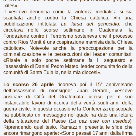
Ixiles».
Il vescovo denuncia come la violenza mediatica si sia
scagliata anche contro la Chiesa cattolica. «In una
pubblicazione intitolata
La farsa del genocidio
, che
circolava nelle scorse settimane in Guatemala, la
Fondazione contro il Terrorismo sosteneva che il processo
contro Rios Montt è una cospirazione marxista dalla Chiesa
cattolica». Notevole anche la preoccupazione per la
criminalizzazione e le persecuzioni dei leader comunitari:
«Risale a solo poche settimane fa il sequestro e
l’assassinio di Daniel Pedro Mateo, leader comunitario della
comunità di Santa Eulalia, nella mia diocesi».
Lo scorso 26 aprile
ricorreva poi il 15° anniversario
dell’assassinio di monsignor Juan Gerardi, vescovo
ausiliare di Città del Guatemala, ucciso per il suo
instancabile lavoro di ricerca della verità sugli anni della
guerra civile. In questa occasione la Conferenza episcopale
ha pubblicato un messaggio nel quale ha dato una lettura
della situazione del Paese (
La paz estè con ustedes
).
Riprendendo quel testo, Ramazzini presenta le sfide che
ancora rimangono aperte: «Sono passati 17 anni dalla firma