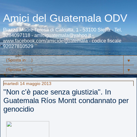
Amici del Guatemala ODV
Piazza Madre Teresa di Calcutta, 1 - 53100 Siena - Tel.
3284097118 - amiciguatemala@yahoo.it -
www.facebook.com/amicidelguatemala - codice fiscale
92027810529
▼
▼
martedì 14 maggio 2013
"Non c'è pace senza giustizia". In
Guatemala Ríos Montt condannato per
genocidio