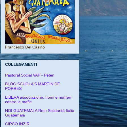
Francesco Del Casino
COLLEGAMENTI
Pastoral Social VAP - Peten
BLOG SCUOLA S.MARTIN DE
PORRES
LIBERA associazione, nomi e numeri
contro le mafie
NOI GUATEMALA Rete Solidarità Italia
Guatemala
CIRCO INZIR