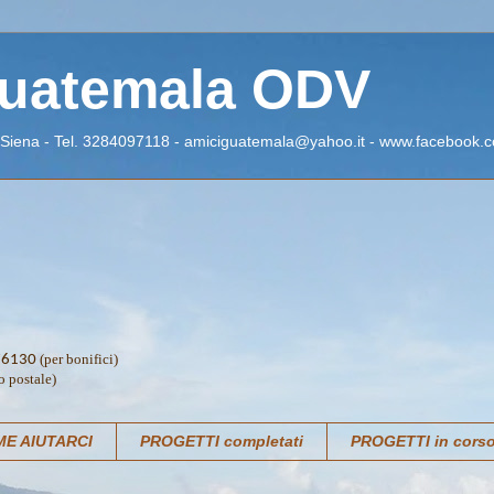
Guatemala ODV
 Siena - Tel. 3284097118 - amiciguatemala@yahoo.it - www.facebook.c
(per bonifici)
76130
o postale)
E AIUTARCI
PROGETTI completati
PROGETTI in cors