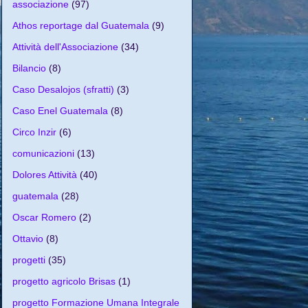
associazione
(97)
Athos reportage dal Guatemala
(9)
Attività dell'Associazione
(34)
Bilancio
(8)
Caso Desalojos (sfratti)
(3)
Caso Enel Guatemala
(8)
Circo Inzir
(6)
comunicazioni
(13)
Dolores Attività
(40)
guatemala
(28)
Oscar Romero
(2)
Ottavio
(8)
progetti
(35)
progetto agricolo Brisas
(1)
progetto Formazione Umana Integrale