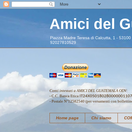
Amici del 
Piazza Madre Teresa di Calcutta, 1 - 53100
92027810529
Conti intestati a AMICI DEL GUATEMALA ODV:
- C.C. Banca Etica
IT24X05018028000000110
- Postale N°12582540 (per versamenti con bollettin
Home page
Chi siamo
COM