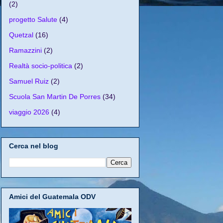
(2)
progetto Salute
(4)
Quetzal
(16)
Ramazzini
(2)
Realtà socio-politica
(2)
Samuel Ruiz
(2)
Scuola San Martin De Porres
(34)
viaggio 2026
(4)
Cerca nel blog
Amici del Guatemala ODV