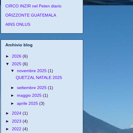
CIRCO INZIR nel Peten diario
ORIZZONTE GUATEMALA
AINS ONLUS
Archivio blog
►
2026
(6)
▼
2025
(6)
▼
novembre 2025
(1)
QUETZAL NATALE 2025
►
settembre 2025
(1)
►
maggio 2025
(1)
►
aprile 2025
(3)
►
2024
(1)
►
2023
(4)
►
2022
(4)