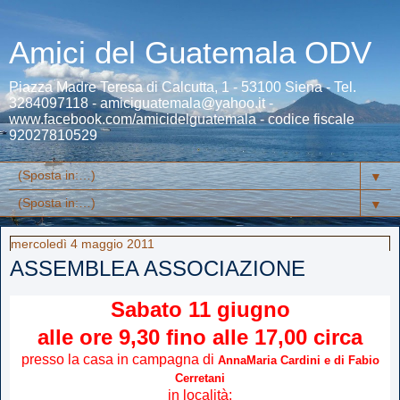
Amici del Guatemala ODV
Piazza Madre Teresa di Calcutta, 1 - 53100 Siena - Tel.
3284097118 - amiciguatemala@yahoo.it -
www.facebook.com/amicidelguatemala - codice fiscale
92027810529
▼
▼
mercoledì 4 maggio 2011
ASSEMBLEA ASSOCIAZIONE
Sabato
11
giugno
alle ore 9,30 fino alle 17,00 circa
presso la casa in campagna di
AnnaMari
a Cardini e di Fabio
Cerretani
in località: