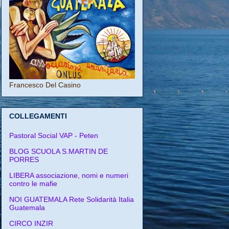
Francesco Del Casino
COLLEGAMENTI
Pastoral Social VAP - Peten
BLOG SCUOLA S.MARTIN DE
PORRES
LIBERA associazione, nomi e numeri
contro le mafie
NOI GUATEMALA Rete Solidarità Italia
Guatemala
CIRCO INZIR