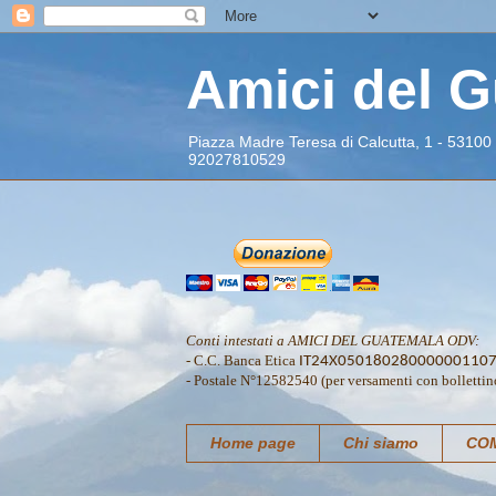
Amici del 
Piazza Madre Teresa di Calcutta, 1 - 53100
92027810529
Conti intestati a AMICI DEL GUATEMALA ODV:
- C.C. Banca Etica
IT24X05018028000000110
- Postale N°12582540 (per versamenti con bollettin
Home page
Chi siamo
COM