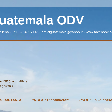
Guatemala ODV
 Siena - Tel. 3284097118 - amiciguatemala@yahoo.it - www.facebook.c
(per bonifici)
76130
o postale)
E AIUTARCI
PROGETTI completati
PROGETTI in cors