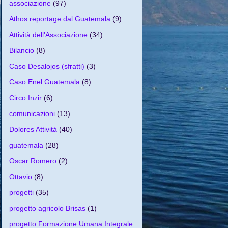
associazione
(97)
Athos reportage dal Guatemala
(9)
Attività dell'Associazione
(34)
Bilancio
(8)
Caso Desalojos (sfratti)
(3)
Caso Enel Guatemala
(8)
Circo Inzir
(6)
comunicazioni
(13)
Dolores Attività
(40)
guatemala
(28)
Oscar Romero
(2)
Ottavio
(8)
progetti
(35)
progetto agricolo Brisas
(1)
progetto Formazione Umana Integrale