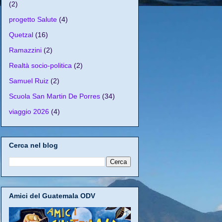
(2)
progetto Salute
(4)
Quetzal
(16)
Ramazzini
(2)
Realtà socio-politica
(2)
Samuel Ruiz
(2)
Scuola San Martin De Porres
(34)
viaggio 2026
(4)
Cerca nel blog
Amici del Guatemala ODV