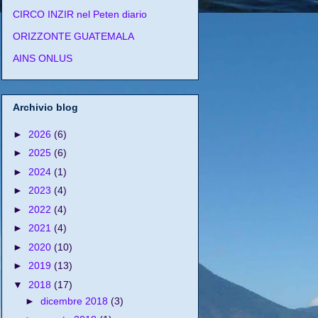
CIRCO INZIR nel Peten diario
ORIZZONTE GUATEMALA
AINS ONLUS
Archivio blog
►
2026
(6)
►
2025
(6)
►
2024
(1)
►
2023
(4)
►
2022
(4)
►
2021
(4)
►
2020
(10)
►
2019
(13)
▼
2018
(17)
►
dicembre 2018
(3)