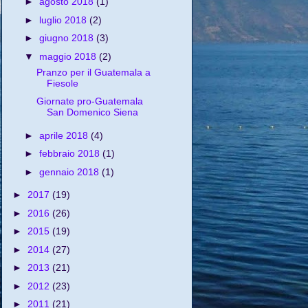
►
agosto 2018
(1)
►
luglio 2018
(2)
►
giugno 2018
(3)
▼
maggio 2018
(2)
Pranzo per il Guatemala a
Fiesole
Giornate pro-Guatemala
San Domenico Siena
►
aprile 2018
(4)
►
febbraio 2018
(1)
►
gennaio 2018
(1)
►
2017
(19)
►
2016
(26)
►
2015
(19)
►
2014
(27)
►
2013
(21)
►
2012
(23)
►
2011
(21)