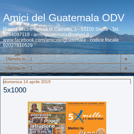
Amici del Guatemala ODV
Piazza Madre Teresa di Calcutta, 1 - 53100 Siena - Tel.
3284097118 - amiciguatemala@yahoo.it -
www.facebook.com/amicidelguatemala - codice fiscale
92027810529
▼
▼
domenica 14 aprile 2019
5x1000