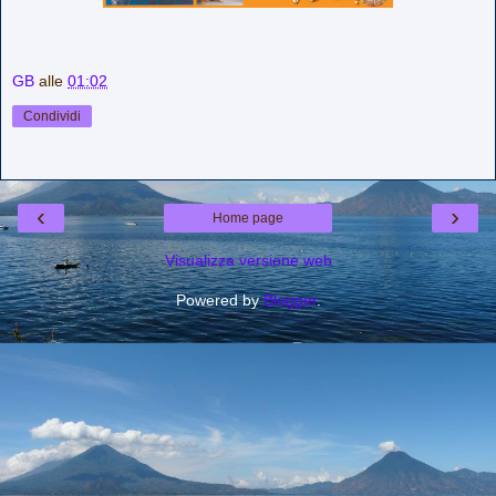
GB
alle
01:02
Condividi
‹
›
Home page
Visualizza versione web
Powered by
Blogger
.