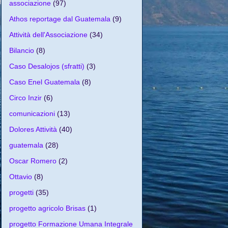
associazione
(97)
Athos reportage dal Guatemala
(9)
Attività dell'Associazione
(34)
Bilancio
(8)
Caso Desalojos (sfratti)
(3)
Caso Enel Guatemala
(8)
Circo Inzir
(6)
comunicazioni
(13)
Dolores Attività
(40)
guatemala
(28)
Oscar Romero
(2)
Ottavio
(8)
progetti
(35)
progetto agricolo Brisas
(1)
progetto Formazione Umana Integrale