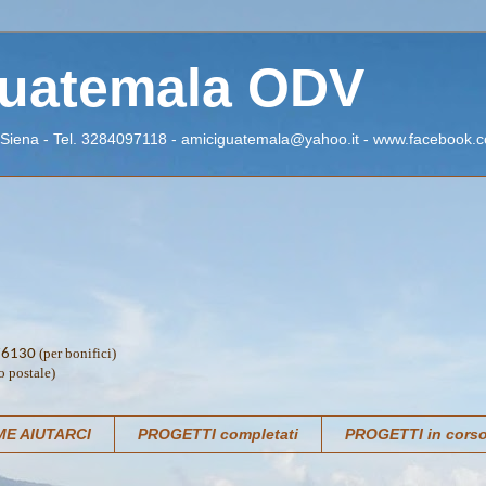
Guatemala ODV
 Siena - Tel. 3284097118 - amiciguatemala@yahoo.it - www.facebook.c
(per bonifici)
76130
o postale)
E AIUTARCI
PROGETTI completati
PROGETTI in cors