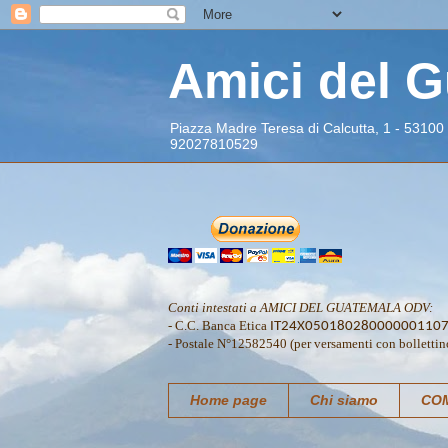
Amici del 
Piazza Madre Teresa di Calcutta, 1 - 53100
92027810529
Conti intestati a AMICI DEL GUATEMALA ODV:
- C.C. Banca Etica
IT24X05018028000000110
- Postale N°12582540 (per versamenti con bollettin
Home page
Chi siamo
COM