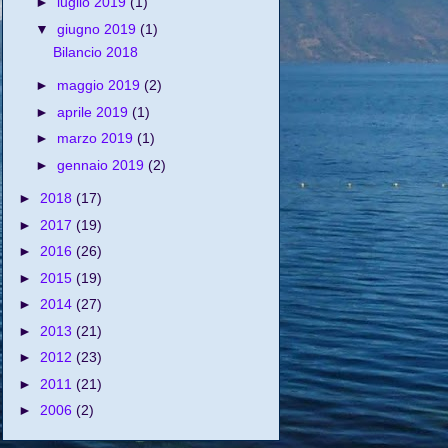
►
luglio 2019
(1)
▼
giugno 2019
(1)
Bilancio 2018
►
maggio 2019
(2)
►
aprile 2019
(1)
►
marzo 2019
(1)
►
gennaio 2019
(2)
►
2018
(17)
►
2017
(19)
►
2016
(26)
►
2015
(19)
►
2014
(27)
►
2013
(21)
►
2012
(23)
►
2011
(21)
►
2006
(2)