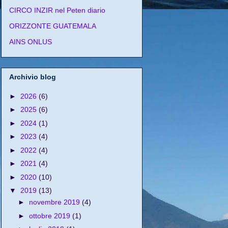
CIRCO INZIR nel Peten diario
ORIZZONTE GUATEMALA
AINS ONLUS
Archivio blog
►
2026
(6)
►
2025
(6)
►
2024
(1)
►
2023
(4)
►
2022
(4)
►
2021
(4)
►
2020
(10)
▼
2019
(13)
►
novembre 2019
(4)
►
ottobre 2019
(1)