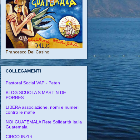
Francesco Del Casino
COLLEGAMENTI
Pastoral Social VAP - Peten
BLOG SCUOLA S.MARTIN DE
PORRES
LIBERA associazione, nomi e numeri
contro le mafie
NOI GUATEMALA Rete Solidarità Italia
Guatemala
CIRCO INZIR