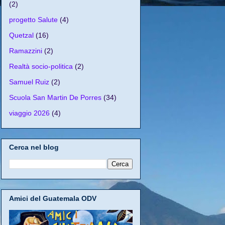
(2)
progetto Salute
(4)
Quetzal
(16)
Ramazzini
(2)
Realtà socio-politica
(2)
Samuel Ruiz
(2)
Scuola San Martin De Porres
(34)
viaggio 2026
(4)
Cerca nel blog
Amici del Guatemala ODV