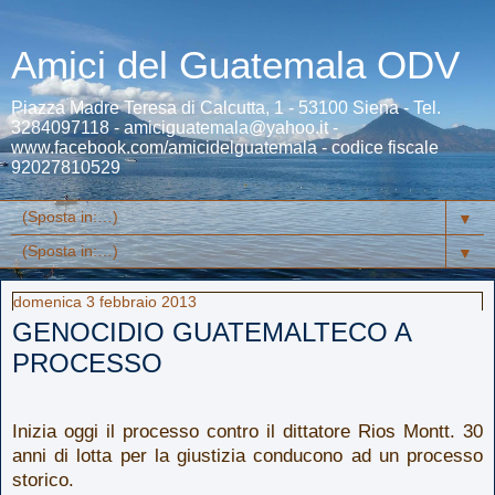
Amici del Guatemala ODV
Piazza Madre Teresa di Calcutta, 1 - 53100 Siena - Tel.
3284097118 - amiciguatemala@yahoo.it -
www.facebook.com/amicidelguatemala - codice fiscale
92027810529
▼
▼
domenica 3 febbraio 2013
GENOCIDIO GUATEMALTECO A
PROCESSO
Inizia oggi il processo contro il dittatore Rios Montt. 30
anni di lotta per la giustizia conducono ad un processo
storico.