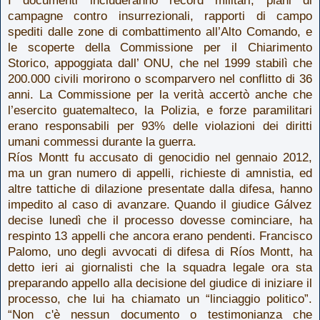
campagne contro insurrezionali, rapporti di campo
spediti dalle zone di combattimento all’Alto Comando, e
le scoperte della Commissione per il Chiarimento
Storico, appoggiata dall’ ONU, che nel 1999 stabilì che
200.000 civili morirono o scomparvero nel conflitto di 36
anni. La Commissione per la verità accertò anche che
l’esercito guatemalteco, la Polizia, e forze paramilitari
erano responsabili per 93% delle violazioni dei diritti
umani commessi durante la guerra.
Ríos Montt fu accusato di genocidio nel gennaio 2012,
ma un gran numero di appelli, richieste di amnistia, ed
altre tattiche di dilazione presentate dalla difesa, hanno
impedito al caso di avanzare. Quando il giudice Gálvez
decise lunedì che il processo dovesse cominciare, ha
respinto 13 appelli che ancora erano pendenti. Francisco
Palomo, uno degli avvocati di difesa di Ríos Montt, ha
detto ieri ai giornalisti che la squadra legale ora sta
preparando appello alla decisione del giudice di iniziare il
processo, che lui ha chiamato un “linciaggio politico”.
“Non c'è nessun documento o testimonianza che