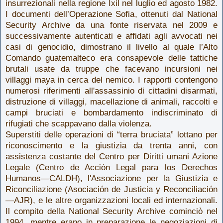
insurrezionali nella regione Ixil nel luglio ed agosto 1982.
I documenti dell’Operazione Sofia, ottenuti dal National
Security Archive da una fonte riservata nel 2009 e
successivamente autenticati e affidati agli avvocati nei
casi di genocidio, dimostrano il livello al quale l’Alto
Comando guatemalteco era consapevole delle tattiche
brutali usate da truppe che facevano incursioni nei
villaggi maya in cerca del nemico. I rapporti contengono
numerosi riferimenti all'assassinio di cittadini disarmati,
distruzione di villaggi, macellazione di animali, raccolti e
campi bruciati e bombardamento indiscriminato di
rifugiati che scappavano dalla violenza.
Superstiti delle operazioni di “terra bruciata” lottano per
riconoscimento e la giustizia da trenta anni, con
assistenza costante del Centro per Diritti umani Azione
Legale (Centro de Acción Legal para los Derechos
Humanos—CALDH), l'Associazione per la Giustizia e
Riconciliazione (Asociación de Justicia y Reconciliación
—AJR), e le altre organizzazioni locali ed internazionali.
Il compito della National Security Archive cominciò nel
1994, mentre erano in preparazione le negoziazioni di