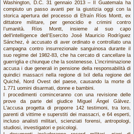
Washington, D.C. 31 gennaio 2013 – Il Guatemala ha
compiuto un passo avanti per la giustizia oggi con la
storica apertura del processo di Efraín Ríos Montt, ex
dittatore militare, per genocidio e crimini contro
l’umanità. Ríos Montt, insieme al suo capo
dell'intelligence dell’Esercito José Mauricio Rodríguez
Sánchez, è accusato di aver ordinato e controllato una
campagna contro insurrezionale sanguinosa durante il
suo regime del 1982-83, che ha cercato di cancellare la
guerriglia e chiunque che la sostenesse. L’incriminazione
accusa i due generali in pensione della responsabilità di
quindici massacri nella regione di Ixil della regione del
Quiché, Nord Ovest del paese, causando la morte di
1.771 uomini disarmati, donne e bambini.
I procedimenti cominceranno con una revisione delle
prove da parte del giudice Miguel Ángel Gálvez.
L'accusa progetta di proporre 142 testimoni, tra loro,
parenti di vittime e superstiti dei massacri, e 64 esperti,
incluso analisti militari, scienziati forensi, antropologi,
studiosi, investigatori e psicologi.
I documenti includeranno record militari, piani di