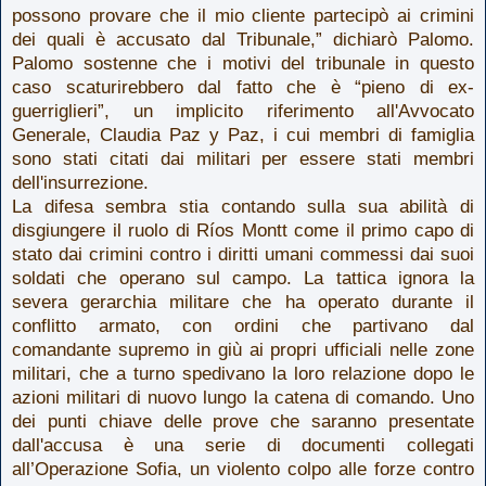
possono provare che il mio cliente partecipò ai crimini
dei quali è accusato dal Tribunale,” dichiarò Palomo.
Palomo sostenne che i motivi del tribunale in questo
caso scaturirebbero dal fatto che è “pieno di ex-
guerriglieri”, un implicito riferimento all'Avvocato
Generale, Claudia Paz y Paz, i cui membri di famiglia
sono stati citati dai militari per essere stati membri
dell'insurrezione.
La difesa sembra stia contando sulla sua abilità di
disgiungere il ruolo di Ríos Montt come il primo capo di
stato dai crimini contro i diritti umani commessi dai suoi
soldati che operano sul campo. La tattica ignora la
severa gerarchia militare che ha operato durante il
conflitto armato, con ordini che partivano dal
comandante supremo in giù ai propri ufficiali nelle zone
militari, che a turno spedivano la loro relazione dopo le
azioni militari di nuovo lungo la catena di comando. Uno
dei punti chiave delle prove che saranno presentate
dall'accusa è una serie di documenti collegati
all’Operazione Sofia, un violento colpo alle forze contro