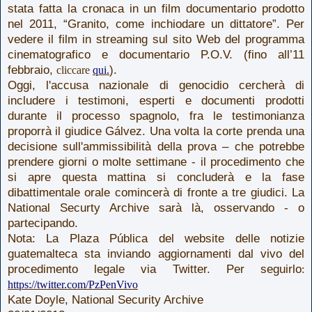
stata fatta la cronaca in un film documentario prodotto
nel 2011, “Granito, come inchiodare un dittatore”. Per
vedere il film in streaming sul sito Web del programma
cinematografico e documentario P.O.V. (fino all’11
febbraio,
).
cliccare
qui.
Oggi, l'accusa nazionale di genocidio cercherà di
includere i testimoni, esperti e documenti prodotti
durante il processo spagnolo, fra le testimonianza
proporrà il giudice Gálvez. Una volta la corte prenda una
decisione sull'ammissibilità della prova – che potrebbe
prendere giorni o molte settimane - il procedimento che
si apre questa mattina si concluderà e la fase
dibattimentale orale comincerà di fronte a tre giudici. La
National Securty Archive sarà là, osservando - o
partecipando.
Nota: La Plaza Pública del website delle notizie
guatemalteca sta inviando aggiornamenti dal vivo del
procedimento legale via Twitter. Per seguirlo
:
https://twitter.com/PzPenVivo
Kate Doyle, National Security Archive