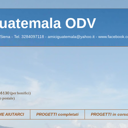
Guatemala ODV
 Siena - Tel. 3284097118 - amiciguatemala@yahoo.it - www.facebook.c
(per bonifici)
76130
o postale)
E AIUTARCI
PROGETTI completati
PROGETTI in cors