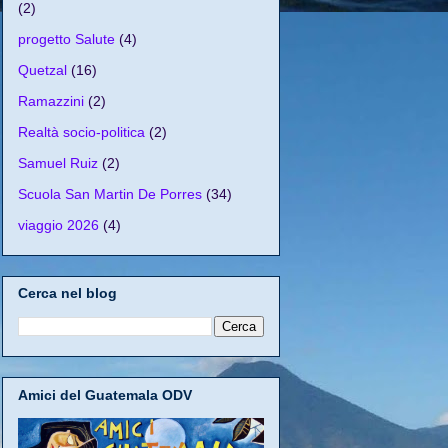
(2)
progetto Salute
(4)
Quetzal
(16)
Ramazzini
(2)
Realtà socio-politica
(2)
Samuel Ruiz
(2)
Scuola San Martin De Porres
(34)
viaggio 2026
(4)
Cerca nel blog
Amici del Guatemala ODV