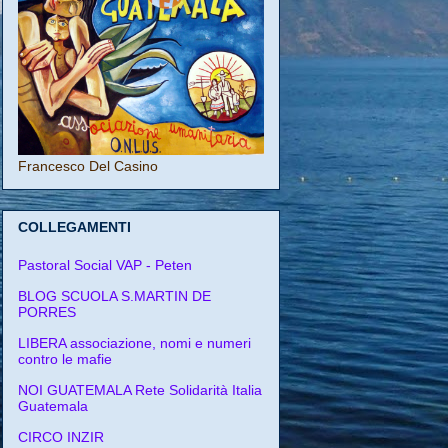
Francesco Del Casino
COLLEGAMENTI
Pastoral Social VAP - Peten
BLOG SCUOLA S.MARTIN DE
PORRES
LIBERA associazione, nomi e numeri
contro le mafie
NOI GUATEMALA Rete Solidarità Italia
Guatemala
CIRCO INZIR