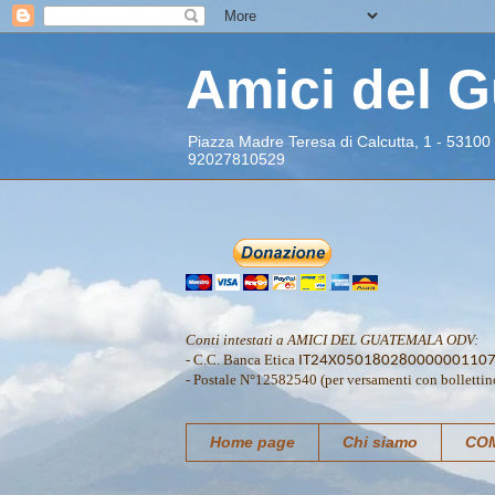
Amici del 
Piazza Madre Teresa di Calcutta, 1 - 53100
92027810529
Conti intestati a AMICI DEL GUATEMALA ODV:
- C.C. Banca Etica
IT24X05018028000000110
- Postale N°12582540 (per versamenti con bollettin
Home page
Chi siamo
COM