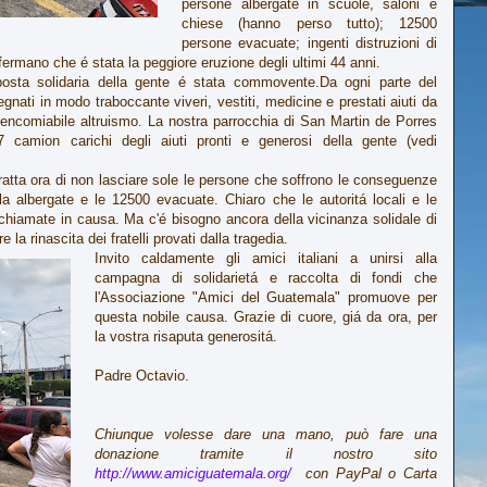
persone albergate in scuole, saloni e
chiese (hanno perso tutto); 12500
persone evacuate; ingenti distruzioni di
affermano che é stata la peggiore eruzione degli ultimi 44 anni.
sta solidaria della gente é stata commovente.Da ogni parte del
gnati in modo traboccante viveri, vestiti, medicine e prestati aiuti da
di encomiabile altruismo. La nostra parrocchia di San Martin de Porres
 camion carichi degli aiuti pronti e generosi della gente (vedi
ratta ora di non lasciare sole le persone che soffrono le conseguenze
ila albergate e le 12500 evacuate. Chiaro che le autoritá locali e le
e chiamate in causa. Ma c'é bisogno ancora della vicinanza solidale di
la rinascita dei fratelli provati dalla tragedia.
Invito caldamente gli amici italiani a unirsi alla
campagna di solidarietá e raccolta di fondi che
l'Associazione "Amici del Guatemala" promuove per
questa nobile causa. Grazie di cuore, giá da ora, per
la vostra risaputa generositá.
Padre Octavio.
Chiunque volesse dare una mano, può fare una
donazione tramite il nostro sito
http://www.amiciguatemala.org/
con PayPal o Carta