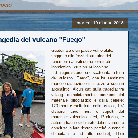
SOCIO
martedì 19 giugno 2018
tragedia del vulcano "Fuego"
Guatemala é un paese vulnerabile,
soggetto alla forza distruttrice dei
fenomeni naturali come terremoti,
inondazioni, eruzioni vulcaniche.
Il 3 giugno scorso si é scatenata la furia
del vulcano "Fuego", che ha seminato
morte e distruzione in mezzo a scenari
apocalittici. Alcuni dati sulla tragedia: tre
villaggi completamente sommersi dal
materiale piroclastico e dalla cenere;
120 morti e molti feriti dalle ustioni; 197
dispersi, cioé morti e sepolti dal
materiale vulcanico...(Ieri, 17 giugno, le
autoritá hanno dichiarato definitivamente
conclusa la loro ricerca perché la zona é
disabitata e ad alto rischio); 4175