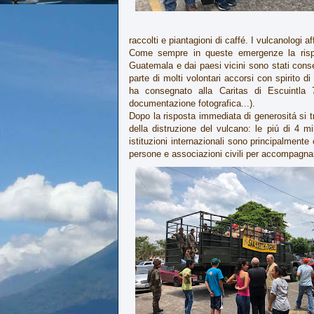
raccolti e piantagioni di caffé. I vulcanologi 
Come sempre in queste emergenze la rispo
Guatemala e dai paesi vicini sono stati conse
parte di molti volontari accorsi con spirito 
ha consegnato alla Caritas di Escuintla 7
documentazione fotografica...).
Dopo la risposta immediata di generositá si t
della distruzione del vulcano: le piú di 4 m
istituzioni internazionali sono principalment
persone e associazioni civili per accompagnare 