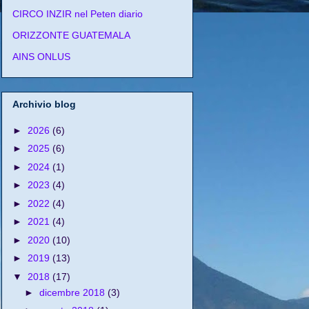
CIRCO INZIR nel Peten diario
ORIZZONTE GUATEMALA
AINS ONLUS
Archivio blog
►
2026
(6)
►
2025
(6)
►
2024
(1)
►
2023
(4)
►
2022
(4)
►
2021
(4)
►
2020
(10)
►
2019
(13)
▼
2018
(17)
►
dicembre 2018
(3)