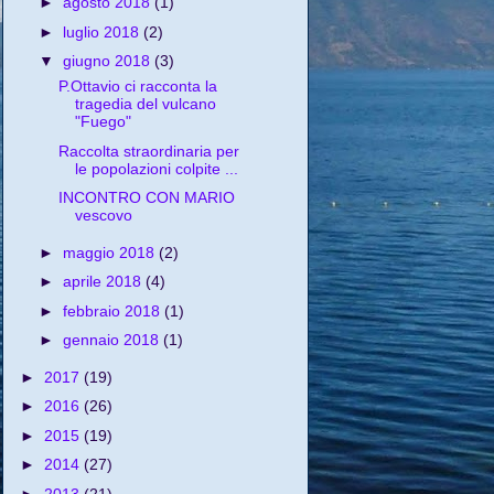
►
agosto 2018
(1)
►
luglio 2018
(2)
▼
giugno 2018
(3)
P.Ottavio ci racconta la
tragedia del vulcano
"Fuego"
Raccolta straordinaria per
le popolazioni colpite ...
INCONTRO CON MARIO
vescovo
►
maggio 2018
(2)
►
aprile 2018
(4)
►
febbraio 2018
(1)
►
gennaio 2018
(1)
►
2017
(19)
►
2016
(26)
►
2015
(19)
►
2014
(27)
►
2013
(21)