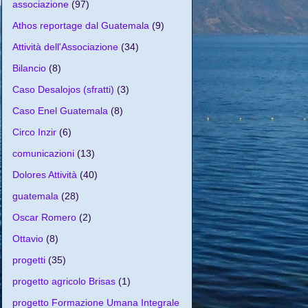
associazione
(97)
Athos reportage dal Guatemala
(9)
Attività dell'Associazione
(34)
Bilancio
(8)
Caso Desalojos (sfratti)
(3)
Caso Enel Guatemala
(8)
Circo Inzir
(6)
comunicazioni
(13)
Dolores Attività
(40)
guatemala
(28)
Oscar Romero
(2)
Ottavio
(8)
progetti
(35)
progetto agricolo Brisas
(1)
progetto Formazione Umana Integrale