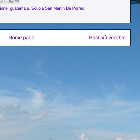
zione
,
guatemala
,
Scuola San Martin De Porres
Home page
Post più vecchio