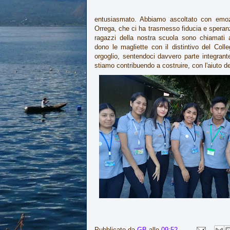
entusiasmato. Abbiamo ascoltato con emozi
Orrega, che ci ha trasmesso fiducia e speran
ragazzi della nostra scuola sono chiamati 
dono le magliette con il distintivo del Col
orgoglio, sentendoci davvero parte integrant
stiamo contribuendo a costruire, con l'aiuto dei
Pubblicato da
GB
alle
09:52