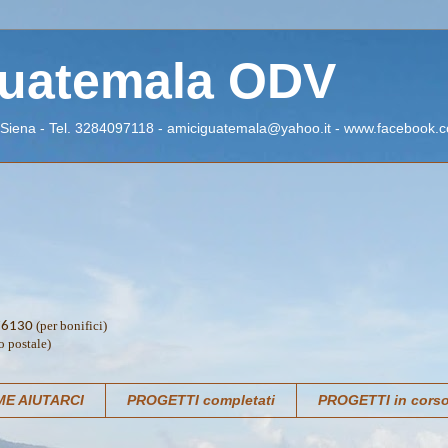
Guatemala ODV
 Siena - Tel. 3284097118 - amiciguatemala@yahoo.it - www.facebook.c
(per bonifici)
76130
o postale)
E AIUTARCI
PROGETTI completati
PROGETTI in cors