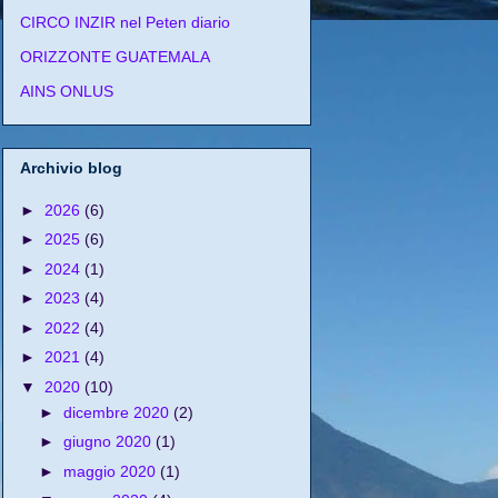
CIRCO INZIR nel Peten diario
ORIZZONTE GUATEMALA
AINS ONLUS
Archivio blog
►
2026
(6)
►
2025
(6)
►
2024
(1)
►
2023
(4)
►
2022
(4)
►
2021
(4)
▼
2020
(10)
►
dicembre 2020
(2)
►
giugno 2020
(1)
►
maggio 2020
(1)