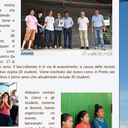
nostra
ola sta
edendo
o bene e
lmente
ita in
ale 98
enti, di
quasi il
 sono
asico (la
zi: 17 al
anno. Il baccellierato è in via di esaurimento, a causa delle recenti
ttivo ospita 19 studenti. Viene sostituito dal nuovo corso in Perito per
 attivo il primo anno che attualmente include 30 studenti.
Abbiamo visitato
le classi e gli
studenti, insieme
ai docenti, hanno
organizzato un
evento di
benvenuto con