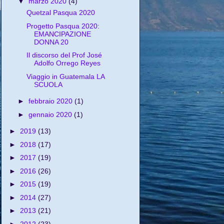
▼
marzo 2020
(4)
Quetzal Pasqua 2020
Progetto Pasqua 2020:
EMANCIPAZIONE
DONNA 20
Il discorso del Prof José
Adolfo Orrego Reyes
Viaggio in Guatemala LA
SCUOLA
►
febbraio 2020
(1)
►
gennaio 2020
(1)
►
2019
(13)
►
2018
(17)
►
2017
(19)
►
2016
(26)
►
2015
(19)
►
2014
(27)
►
2013
(21)
►
2012
(23)