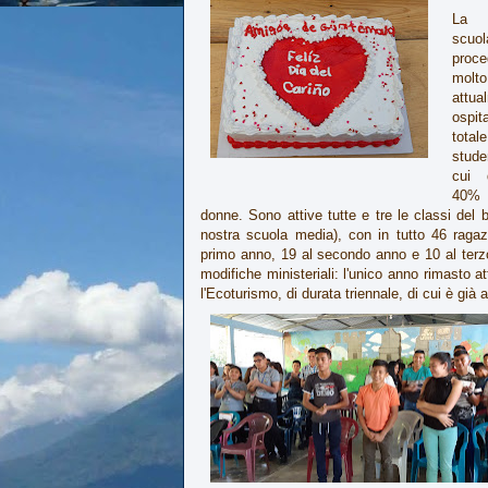
La 
scu
proc
molt
attua
osp
tot
stud
cui 
40%
donne. Sono attive tutte e tre le classi del b
nostra scuola media), con in tutto 46 ragaz
primo anno, 19 al secondo anno e 10 al terzo 
modifiche ministeriali: l'unico anno rimasto a
l'Ecoturismo, di durata triennale, di cui è già