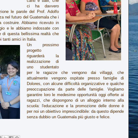
canti e balli, che
ci ha davvero
one le parole del Prof. Adolfo
za nel futuro del Guatemala che i
a costruire. Abbiamo ricevuto in
legio e le abbiamo indossate con
e di questa bellissima realtà che
 tanti amici in Italia.
Un prossimo
progetto
riguarderà la
realizzazione di
uno studentato
per le ragazze che vengono dai villaggi, che
attualmente vengono ospitate presso famiglie di
Dolores, con alcune difficoltà organizzative e qualche
preoccupazione da parte delle famiglie. Vogliamo
garantire loro le medesime opportunità oggi offerte ai
ragazzi, che dispongono di un alloggio interno alla
scuola: l'educazione e la promozione delle donne è
per noi un obiettivo imprescindibile: da questo dipende
senza dubbio un Guatemala più giusto e felice.