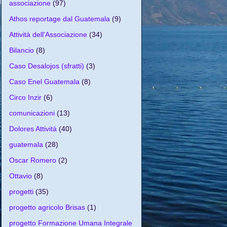
associazione
(97)
Athos reportage dal Guatemala
(9)
Attività dell'Associazione
(34)
Bilancio
(8)
Caso Desalojos (sfratti)
(3)
Caso Enel Guatemala
(8)
Circo Inzir
(6)
comunicazioni
(13)
Dolores Attività
(40)
guatemala
(28)
Oscar Romero
(2)
Ottavio
(8)
progetti
(35)
progetto agricolo Brisas
(1)
progetto Formazione Umana Integrale