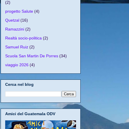
(2)
progetto Salute
(4)
Quetzal
(16)
Ramazzini
(2)
Realtà socio-politica
(2)
Samuel Ruiz
(2)
Scuola San Martin De Porres
(34)
viaggio 2026
(4)
Cerca nel blog
Amici del Guatemala ODV