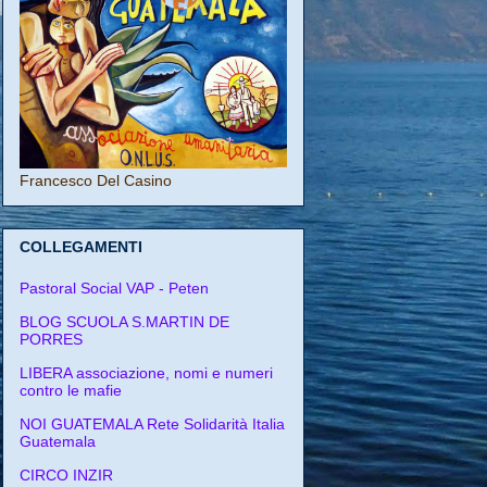
Francesco Del Casino
COLLEGAMENTI
Pastoral Social VAP - Peten
BLOG SCUOLA S.MARTIN DE
PORRES
LIBERA associazione, nomi e numeri
contro le mafie
NOI GUATEMALA Rete Solidarità Italia
Guatemala
CIRCO INZIR