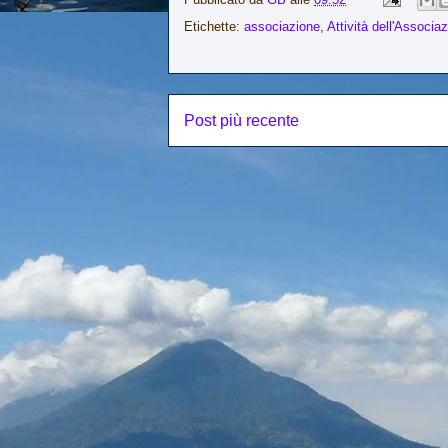
Etichette:
associazione
,
Attività dell'Associa
Post più recente