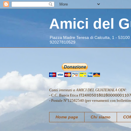
Amici del 
Piazza Madre Teresa di Calcutta, 1 - 53100
92027810529
Conti intestati a AMICI DEL GUATEMALA ODV:
- C.C. Banca Etica
IT24X05018028000000110
- Postale N°12582540 (per versamenti con bollettin
Home page
Chi siamo
COM