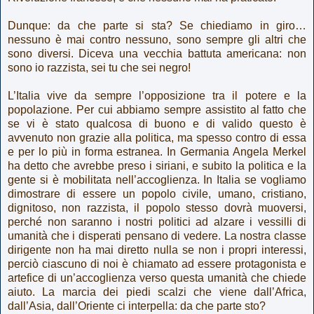
Dunque: da che parte si sta? Se chiediamo in giro…
nessuno è mai contro nessuno, sono sempre gli altri che
sono diversi. Diceva una vecchia battuta americana: non
sono io razzista, sei tu che sei negro!
L’Italia vive da sempre l’opposizione tra il potere e la
popolazione. Per cui abbiamo sempre assistito al fatto che
se vi è stato qualcosa di buono e di valido questo è
avvenuto non grazie alla politica, ma spesso contro di essa
e per lo più in forma estranea. In Germania Angela Merkel
ha detto che avrebbe preso i siriani, e subito la politica e la
gente si è mobilitata nell’accoglienza. In Italia se vogliamo
dimostrare di essere un popolo civile, umano, cristiano,
dignitoso, non razzista, il popolo stesso dovrà muoversi,
perché non saranno i nostri politici ad alzare i vessilli di
umanità che i disperati pensano di vedere. La nostra classe
dirigente non ha mai diretto nulla se non i propri interessi,
perciò ciascuno di noi è chiamato ad essere protagonista e
artefice di un’accoglienza verso questa umanità che chiede
aiuto. La marcia dei piedi scalzi che viene dall’Africa,
dall’Asia, dall’Oriente ci interpella: da che parte sto?