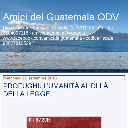
Amici del Guatemala ODV
Piazza Madre Teresa di Calcutta, 1 - 53100 Siena - Tel.
3284097118 - amiciguatemala@yahoo.it -
www.facebook.com/amicidelguatemala - codice fiscale
92027810529
▼
▼
mercoledì 16 settembre 2015
PROFUGHI: L’UMANITÀ AL DI LÀ
DELLA LEGGE.